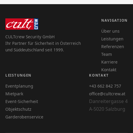
NAVIGATION
Über uns
CULTcrew Security GmbH
Leistungen
Ihr Partner für Sicherheit in Österreich
Referenzen
und Süddeutschland seit 1999.
Team
Karriere
Kontakt
LEISTUNGEN
KONTAKT
Eventplanung
+43 662 842 757
Mietpark
office@cultcrew.at
Danreitergasse 4
Event-Sicherheit
A-5020 Salzburg
Objektschutz
Garderobenservice