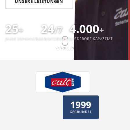
UNSERE LEISTUNGEN
25
24
4.000
+
/7
+
JAHRE ERFAHRUNG
EINSATZBEREIT
GARDEROBE KAPAZITÄT
SCROLLEN
1999
GEGRÜNDET