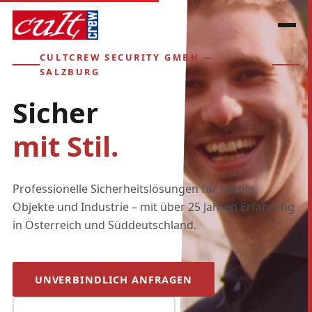
CULTCREW SECURITY GMBH —
SALZBURG
Sicher
mit Stil.
Professionelle Sicherheitslösungen für Events,
Objekte und Industrie – mit über 25 Jahren Erfahrung
in Österreich und Süddeutschland.
UNVERBINDLICH ANFRAGEN